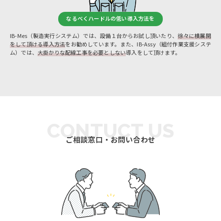
なるべくハードルの低い導入方法を
IB-Mes（製造実行システム）では、設備１台からお試し頂いたり、
徐々に横展開
をして頂ける導入方法
をお勧めしています。また、IB-Assy（組付作業支援システ
ム）では、
大掛かりな配線工事を必要としない
導入をして頂けます。
CONTUCT US
ご相談窓口・お問い合わせ