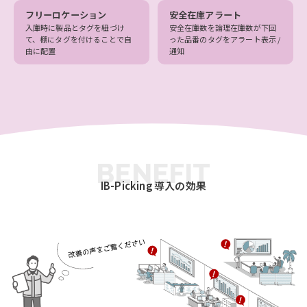
フリーロケーション
安全在庫アラート
入庫時に製品とタグを紐づけ
安全在庫数を論理在庫数が下回
て、棚にタグを付けることで自
った品番のタグをアラート表示 /
由に配置
通知
BENEFIT
IB-Picking 導入の効果