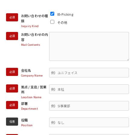
IB-Picking
お問い合わせの種
必須
類
その他
Inquiry Kind
お問い合わせの内
必須
容
Mail Contents
会社名
必須
Company Name
拠点 / 支店 / 営業
必須
所
Location Name
部署
必須
Department
役職
任意
Position