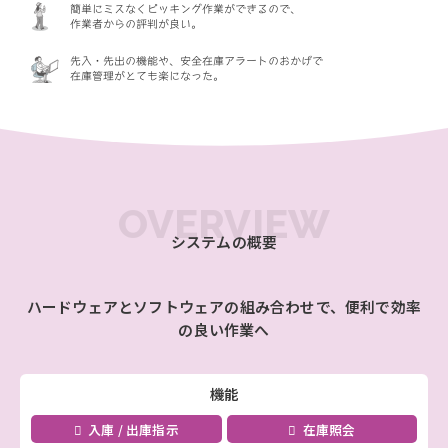
簡単にミスなくピッキング作業ができるので、
作業者からの評判が良い。
先入・先出の機能や、安全在庫アラートのおかげで
在庫管理がとても楽になった。
OVERVIEW
システムの概要
ハードウェアとソフトウェアの組み合わせで、便利で効率
の良い作業へ
機能
入庫 / 出庫指示
在庫照会