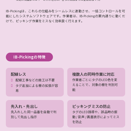
IB-Pickingは、これらの仕組みをシームレスに連動させ、一括コントロールを可
能にしたシステムソフトウェアです。作業者は、IB-Pickingの案内通りに動くだ
けで、ピッキング作業をミスなく効率良く行えます。
IB-Pickingの特徴
配線レス
複数人の同時作業に対応
作業者ごとにタグのLED色を変
配線工事などの施工は不要
えることで、対象の棚を判別可
タグ追加による棚の拡張が容
能
易
先入れ・先出し
ピッキングミスの防止
先入れした同一品番を自動で判
タグのLED誘導や、誤品時の振
別して先出し指示
動 / 音声 / 画面表示によってミス
を防止