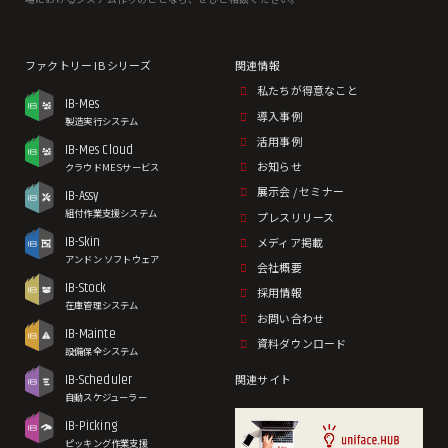
私たちが得意なこと
IB-Mes
導入事例
製造実行システム
活用事例
IB-Mes Cloud
お知らせ
クラウドMESサービス
展示会 / セミナー
IB-Assy
組付作業支援システム
プレスリリース
IB-Skin
メディア掲載
アンドン ソフトウェア
会社概要
IB-Stock
採用情報
在庫管理システム
お問い合わせ
IB-Mainte
資料ダウンロード
設備保全システム
IB-Scheduler
関連サイト
自動スケジューラー
IB-Picking
ピッキング作業支援