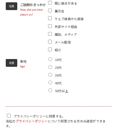
既に接点がある
ご訪問のきっかけ
任意
How did you hear
展示会
about us?
ウェブ検索から直接
外部サイト経由
雑誌、メディア
メール配信
紹介
10代
年代
任意
Age
20代
30代
40代
50代以上
プライバシーポリシーに同意する。
当社の
プライバシーポリシー
について同意される方のみ送信ができま
す。