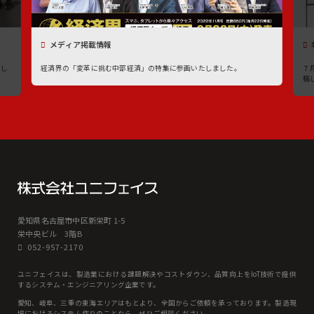
メディア掲載情報
たし
経済界の「変革に挑む中部経済」の特集に参画いたしました。
７
稿
愛知県名古屋市中区新栄町 1-5
栄中央ビル 3階B
052-957-2170
ユニフェイスは、製造業における課題解決やコストダウン、品質向上をIoT技術で提供
するシステム・エンジニアリング企業です。
愛知、岐⾩、三重の東海エリアはもとより、全国からご依頼を承っております。製造現
場におけるシステム作りのことなら、ぜひご相談ください。