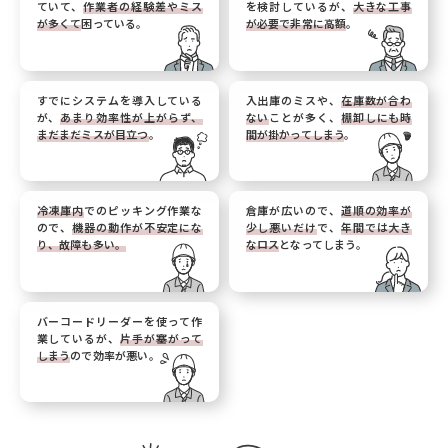
ていて、
作業者の経験差やミス
を検討しているが、
大きな工事
が多くて
困っている。
が必要で非常に高額
。
すでにシステムを導入している
入出庫のミスや、
在庫数が合わ
が、
あまり効率性が上がらず、
ない
ことが多く、
棚卸しにも時
まだまだミスが目立つ
。
間が掛かってしまう
。
冷凍庫内
でのピッキング作業な
倉庫が広いので、
道順の効率が
ので、
機器の動作が不安定にな
少し悪いだけ
で、
年間では大き
り、故障も多い。
なロス
となってしまう。
バーコードリーダーを使って作
業しているが、
片手が塞がって
しまう
ので効率が悪い。